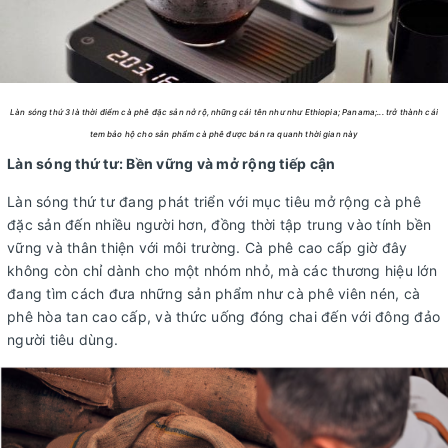
Làn sóng thứ 3 là thời điểm cà phê đặc sản nở rộ, những cái tên như như Ethiopia; Panama;... trở thành cái
tem bảo hộ cho sản phẩm cà phê được bán ra quanh thời gian này
Làn sóng thứ tư: Bền vững và mở rộng tiếp cận
Làn sóng thứ tư đang phát triển với mục tiêu mở rộng cà phê
đặc sản đến nhiều người hơn, đồng thời tập trung vào tính bền
vững và thân thiện với môi trường. Cà phê cao cấp giờ đây
không còn chỉ dành cho một nhóm nhỏ, mà các thương hiệu lớn
đang tìm cách đưa những sản phẩm như cà phê viên nén, cà
phê hòa tan cao cấp, và thức uống đóng chai đến với đông đảo
người tiêu dùng.