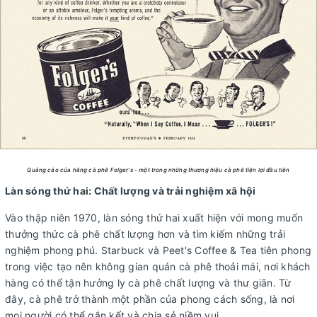
Quảng cáo của hãng cà phê Folger's - một trong những thương hiệu cà phê tiện lợi đầu tiên
Làn sóng thứ hai: Chất lượng và trải nghiệm xã hội
Vào thập niên 1970, làn sóng thứ hai xuất hiện với mong muốn
thưởng thức cà phê chất lượng hơn và tìm kiếm những trải
nghiệm phong phú. Starbuck và Peet's Coffee & Tea tiên phong
trong việc tạo nên không gian quán cà phê thoải mái, nơi khách
hàng có thể tận hưởng ly cà phê chất lượng và thư giãn. Từ
đây, cà phê trở thành một phần của phong cách sống, là nơi
mọi người có thể gắn kết và chia sẻ niềm vui.