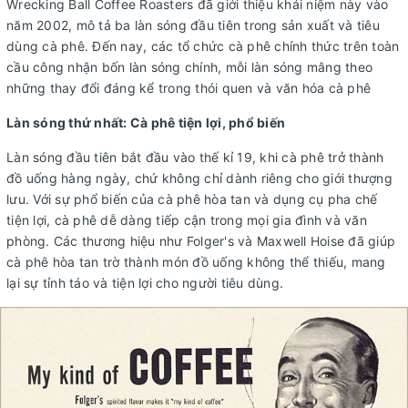
Wrecking Ball Coffee Roasters đã giới thiệu khái niệm này vào
năm 2002, mô tả ba làn sóng đầu tiên trong sản xuất và tiêu
dùng cà phê. Đến nay, các tổ chức cà phê chính thức trên toàn
cầu công nhận bốn làn sóng chính, mỗi làn sóng mâng theo
những thay đổi đáng kể trong thói quen và văn hóa cà phê
Làn sóng thứ nhất: Cà phê tiện lợi, phổ biến
Làn sóng đầu tiên bắt đầu vào thế kỉ 19, khi cà phê trở thành
đồ uống hàng ngày, chứ không chỉ dành riêng cho giới thượng
lưu. Với sự phổ biến của cà phê hòa tan và dụng cụ pha chế
tiện lợi, cà phê dễ dàng tiếp cận trong mọi gia đình và văn
phòng. Các thương hiệu như Folger's và Maxwell Hoise đã giúp
cà phê hòa tan trờ thành món đồ uống không thể thiếu, mang
lại sự tỉnh táo và tiện lợi cho người tiêu dùng.